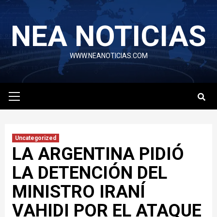
Skip
to
NEA NOTICIAS
content
WWW.NEANOTICIAS.COM
Primary
Menu
Uncategorized
LA ARGENTINA PIDIÓ
LA DETENCIÓN DEL
MINISTRO IRANÍ
VAHIDI POR EL ATAQUE