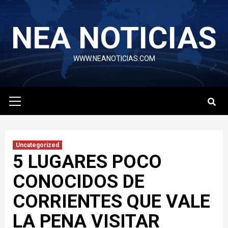
Skip
to
NEA NOTICIAS
content
WWW.NEANOTICIAS.COM
Primary
Menu
Uncategorized
5 LUGARES POCO
CONOCIDOS DE
CORRIENTES QUE VALE
LA PENA VISITAR