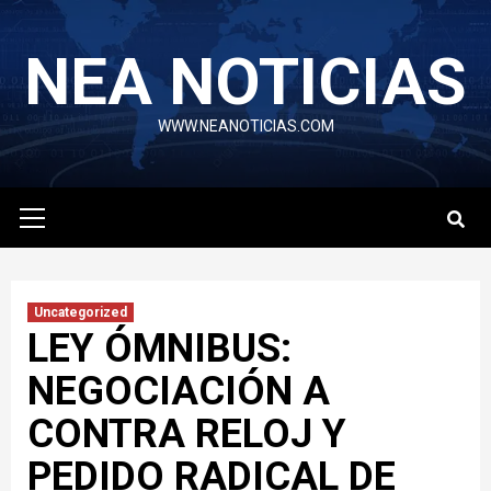
Skip
to
NEA NOTICIAS
content
WWW.NEANOTICIAS.COM
Primary
Menu
Uncategorized
LEY ÓMNIBUS:
NEGOCIACIÓN A
CONTRA RELOJ Y
PEDIDO RADICAL DE