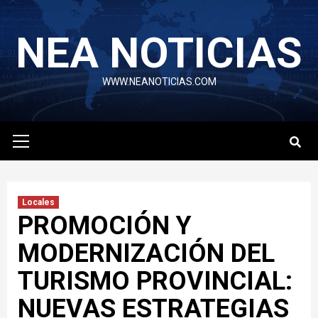
Skip
to
NEA NOTICIAS
content
WWW.NEANOTICIAS.COM
Primary
Menu
Locales
PROMOCIÓN Y
MODERNIZACIÓN DEL
TURISMO PROVINCIAL:
NUEVAS ESTRATEGIAS