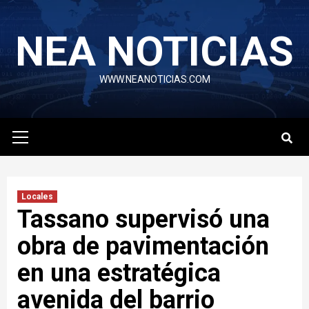
Skip
to
NEA NOTICIAS
content
WWW.NEANOTICIAS.COM
Primary
Menu
Locales
Tassano supervisó una
obra de pavimentación
en una estratégica
avenida del barrio